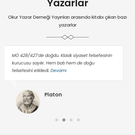
Yazarlar
Okur Yazar Derneği Yayınları arasında kitabı çıkan bazı
yazarlar
ğdu. Klasik siyaset felsefesinin
25 Şubat 1907 tarih
. Hem batı hem de doğu
Babası Ali Selahatt
i.
Devamı
Hanımdır.
Devamı
Platon
Sab