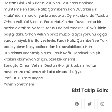
Destan Gibi: Yol Şiirleri’ni okurken… okurların zihninde
muhtemelen Faruk Nafiz Çamlıbel’in Han Duvarları şiir
kitabı’ndan mısralar yankılanacaktır. Öyle ki, akıllarda “Acaba
Orhan Veli, Yol Şiirleri’ni Faruk Nafiz’in Han Duvarları’na bir
nazire olarak mı yazdı?“ sorusu da belirecektir. Çünkü iiirinin
başlığı dahi, Orhan Veli’nin biraz muzip, alaycı yönünü açığa
vuruyor diyebiliriz. Bu vesileyle, Faruk Nafiz Çamlıbel’i ve Türk
edebiyatının başyapıtlarından biri sayılabilecek Han
Duvarlarını yadetmiş olalım. Faruk Nafiz Çamlıbel’i ve şiir
kitabını okumayanlar için, özellikle öneririz.
Sonuçta Orhan Veli’nin Destan Gibi şiir kitabının kültür
hayatımıza mütevazı bir katkı olması dileğiyle.
Prof. Dr. H. Emre Bağce
Yayın Yönetmeni
Bizi Takip Edin: